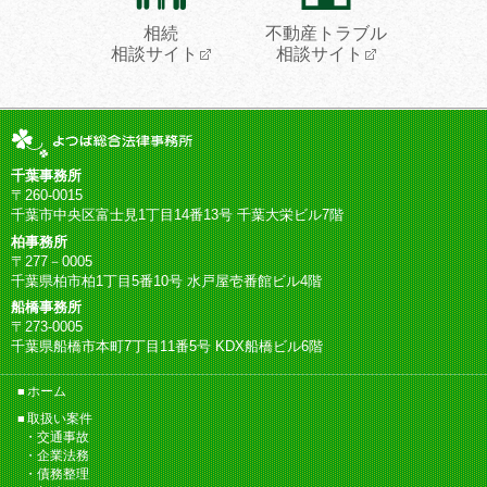
相続
不動産トラブル
相談サイト
相談サイト
千葉事務所
〒260-0015
千葉市中央区富士見1丁目14番13号 千葉大栄ビル7階
柏事務所
〒277－0005
千葉県柏市柏1丁目5番10号 水戸屋壱番館ビル4階
船橋事務所
〒273-0005
千葉県船橋市本町7丁目11番5号 KDX船橋ビル6階
ホーム
取扱い案件
交通事故
企業法務
債務整理