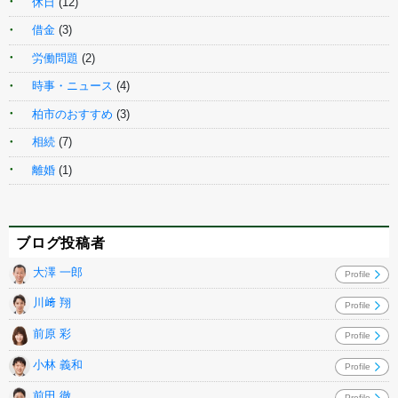
休日
(12)
借金
(3)
労働問題
(2)
時事・ニュース
(4)
柏市のおすすめ
(3)
相続
(7)
離婚
(1)
ブログ投稿者
大澤 一郎
Profile
川﨑 翔
Profile
前原 彩
Profile
小林 義和
Profile
前田 徹
Profile