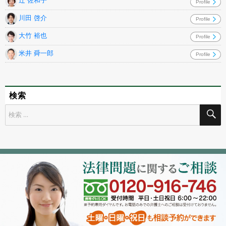
辻 佐和子
Profile
川田 啓介
Profile
大竹 裕也
Profile
米井 舜一郎
Profile
検索
検
索
対
象: