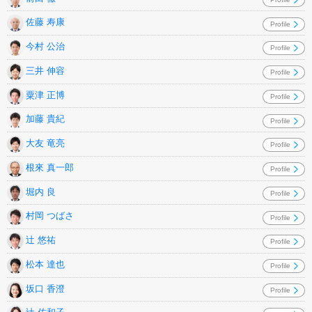
佐藤 寿康
Profile
今村 公治
Profile
三井 伸容
Profile
粟津 正博
Profile
加藤 貴紀
Profile
大友 竜亮
Profile
根來 真一郎
Profile
堀内 良
Profile
村岡 つばさ
Profile
辻 悠祐
Profile
松本 達也
Profile
坂口 香澄
Profile