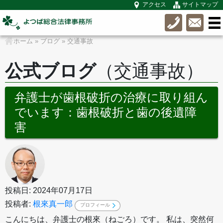
アクセス
サイトマップ
ホーム
»
ブログ
»
交通事故
公式ブログ
（交通事故）
弁護士が歯根破折の治療に取り組ん
でいます：歯根破折と歯の後遺障
害
投稿日: 2024年07月17日
投稿者:
根來真一郎
プロフィール
こんにちは、弁護士の根來（ねごろ）です。 私は、突然何