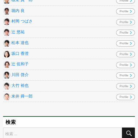
Profile
堀内 良
Profile
村岡 つばさ
Profile
辻 悠祐
Profile
松本 達也
Profile
坂口 香澄
Profile
辻 佐和子
Profile
川田 啓介
Profile
大竹 裕也
Profile
米井 舜一郎
Profile
検索
検