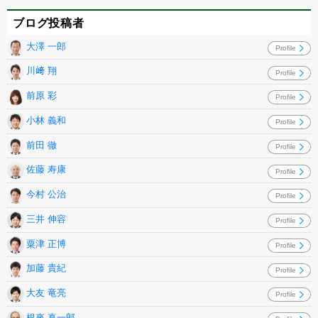
ブログ投稿者
大澤 一郎
Profile
川﨑 翔
Profile
前原 彩
Profile
小林 義和
Profile
前田 徹
Profile
佐藤 寿康
Profile
今村 公治
Profile
三井 伸容
Profile
粟津 正博
Profile
加藤 貴紀
Profile
大友 竜亮
Profile
根來 真一郎