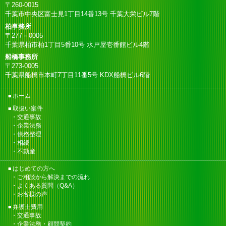
〒260-0015
千葉市中央区富士見1丁目14番13号 千葉大栄ビル7階
柏事務所
〒277－0005
千葉県柏市柏1丁目5番10号 水戸屋壱番館ビル4階
船橋事務所
〒273-0005
千葉県船橋市本町7丁目11番5号 KDX船橋ビル6階
ホーム
取扱い案件
交通事故
企業法務
債務整理
相続
不動産
はじめての方へ
ご相談から解決までの流れ
よくある質問（Q&A）
お客様の声
弁護士費用
交通事故
企業法務・顧問契約