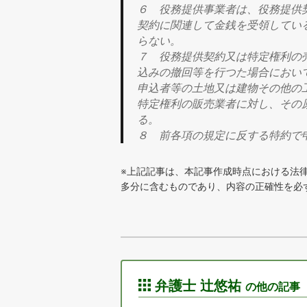
６ 役務提供事業者は、役務提供
契約に関連して金銭を受領してい
らない。
７ 役務提供契約又は特定権利の
込みの
撤回等を行つた場合
におい
申込者等の土地又は建物その他の
特定権利の
販売業者に対し、その
る。
８ 前各項の規定に反する特約で
※上記記事は、本記事作成時点における法
多分に含むものであり、内容の正確性を必
弁護士 辻悠祐
の他の記事