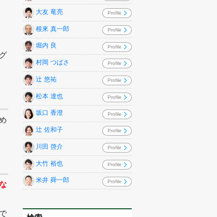
大友 竜亮
Profile
根來 真一郎
Profile
堀内 良
Profile
グ
村岡 つばさ
Profile
辻 悠祐
Profile
松本 達也
Profile
坂口 香澄
Profile
め
辻 佐和子
Profile
川田 啓介
Profile
大竹 裕也
Profile
米井 舜一郎
Profile
な
で