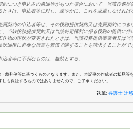
契約につき申込みの撤回等があつた場合において、当該役務提
るときは、申込者等に対し、速やかに、これを返還しなければ
売買契約の
申込者等は
、その役務提供契約又は売買契約につき
て、当該役務提供契約又は当該特定権利に係る役務の提供に伴
工作物の現状が変更されたとき
は、当該役務提供事業者又は当
原状回復に必要な措置を無償で講ずることを請求することがで
申込者等に不利なものは、無効とする。
律・裁判例等に基づくものとなります。また、本記事の作成者の私見等
ずしも保証するものではありませんので、ご了承ください。
執筆:
弁護士 辻