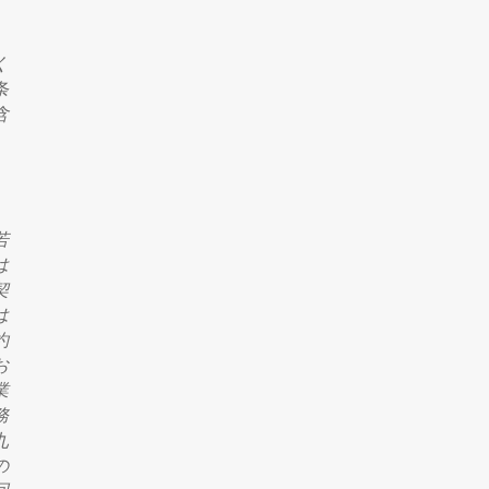
く
条
含
若
は
契
は
約
お
業
務
九
の