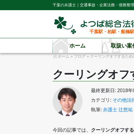
千葉の弁護士｜交通事故・企業法務・債務整
千葉駅・柏駅・船橋駅
ホーム
取扱い案
ホーム
»
ブログ
»
クーリングオフするため
クーリングオフ
最終更新日: 2018年
カテゴリ:
その他法
執筆:
弁護士 辻悠祐
今回の記事では、
クーリングオフする