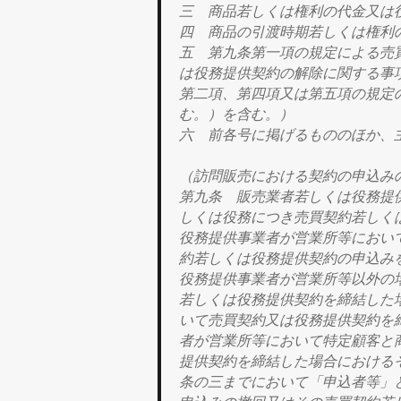
三 商品若しくは権利の代金又は
四 商品の引渡時期若しくは権利
五 第九条第一項の規定による売
は役務提供契約の解除に関する事
第二項、第四項又は第五項の規定
む。）を含む。）
六 前各号に掲げるもののほか、
（訪問販売における契約の申込み
第九条 販売業者若しくは役務提
しくは役務につき売買契約若しく
役務提供事業者が営業所等におい
約若しくは役務提供契約の申込み
役務提供事業者が営業所等以外の
若しくは役務提供契約を締結した
いて売買契約又は役務提供契約を
者が営業所等において特定顧客と
提供契約を締結した場合における
条の三までにおいて「
申込者等
」