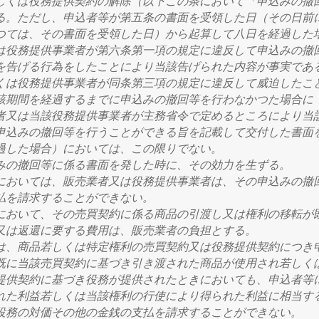
しくは役務提供契約の解除
（以下この条において「申込みの撤
る。
ただし、
申込者等が第五条の書面を受領した日
（その日前
つては、その書面を受領した日）
から起算して八日を経過した
は役務提供事業者が第六条第一項の規定に違反して申込みの撤
を告げる行為をしたことにより当該告げられた内容が事実であ
くは役務提供事業者が同条第三項の規定に違反して威迫したこ
該期間を経過するまでに申込みの撤回等を行わなかつた場合に
者又は当該役務提供事業者が主務省令で定めるところにより当
申込みの撤回等を行うことができる旨を記載して交付した書面
過した場合）
においては、この限りでない。
みの撤回等に係る書面を発した時に、その効力を生ずる。
においては、販売業者又は役務提供事業者は、その申込みの撤
払を請求することができない。
において、その売買契約に係る商品の引渡し又は権利の移転が
又は返還に要する費用は、販売業者の負担とする。
は、商品若しくは特定権利の売買契約又は役務提供契約につき
既に当該売買契約に基づき引き渡された商品が使用され若しく
提供契約に基づき役務が提供されたときにおいても、申込者等
れた利益若しくは当該権利の行使により得られた利益に相当す
役務の対価その他の金銭の支払を請求することができない。