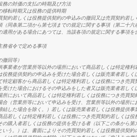
役務の対価の支払の時期及び方法
の移転時期又は役務の提供時期
買契約若しくは役務提供契約の申込みの撤回又は売買契約若し
項（同条第二項から第七項までの規定に関する事項（第二十六
の適用がある場合にあつては、当該各項の規定に関する事項を
主務省令で定める事項
の撤回等）
供事業者が営業所等以外の場所において商品若しくは特定権利
は役務提供契約の申込みを受けた場合若しくは販売業者若しく
て特定顧客から商品若しくは特定権利若しくは役務につき売買
を受けた場合におけるその申込みをした者又は販売業者若しく
場所において商品若しくは特定権利若しくは役務につき売買契
場合（営業所等において申込みを受け、営業所等以外の場所に
締結した場合を除く。）若しくは販売業者若しくは役務提供事
商品若しくは特定権利若しくは役務につき売買契約若しくは役
その購入者若しくは役務の提供を受ける者（以下この条から第
という。）
は、書面によりその売買契約若しくは役務提供契約