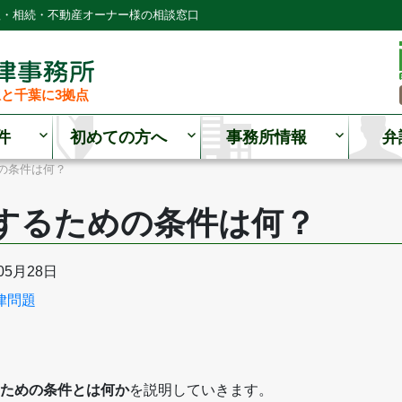
理・相続・不動産オーナー様の相談窓口
と千葉に3拠点
件
初めての方へ
事務所情報
弁
の条件は何？
するための条件は何？
05月28日
律問題
ための条件とは何か
を説明していきます。