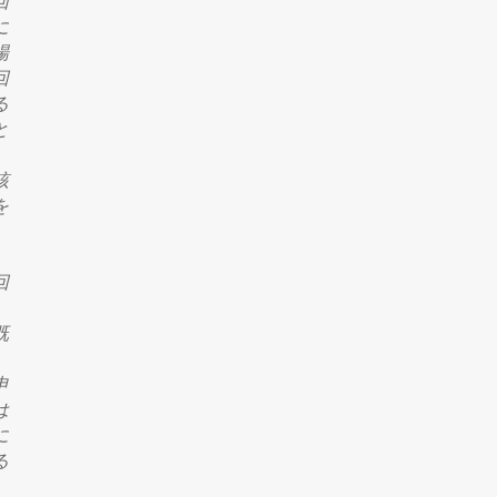
回
に
場
回
る
と
該
を
回
既
申
は
に
る