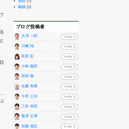
相続
(7)
離婚
(1)
フ
ブログ投稿者
る
大澤 一郎
Profile
と
川﨑 翔
Profile
前原 彩
Profile
日
小林 義和
Profile
前田 徹
Profile
佐藤 寿康
Profile
今村 公治
Profile
ぶ
三井 伸容
Profile
粟津 正博
Profile
加藤 貴紀
Profile