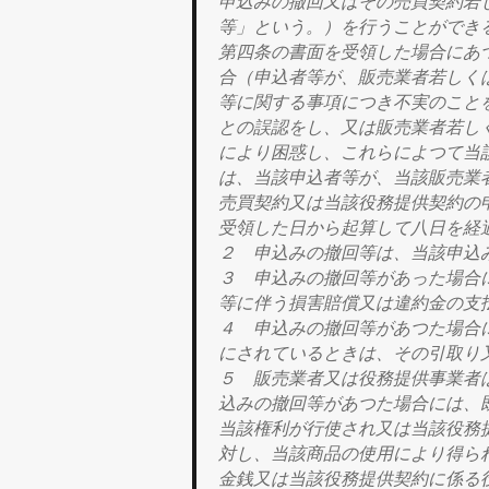
申込みの撤回又はその売買契約若
等」という。）
を行うことができ
第四条の書面を受領した場合にあ
合
（申込者等が、販売業者若しく
等に関する事項につき不実のこと
との誤認をし、又は販売業者若し
により困惑し、これらによつて当
は、当該申込者等が、当該販売業
売買契約又は当該役務提供契約の
受領した日から起算して八日を経
２ 申込みの撤回等は、当該申込
３
申込みの撤回等があった場合
等に伴う
損害賠償又は違約金の支
４ 申込みの撤回等があつた場合
にされているときは、その引取り
５
販売業者又は役務提供事業者
込みの撤回等があつた場合
には、
当該権利が行使され又は当該役務
対し、
当該商品の使用により得ら
金銭又は当該役務提供契約に係る