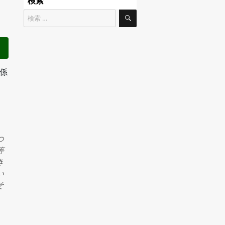
検索
検
検
索
索
対
象:
係
つ
等
き
い
そ
。