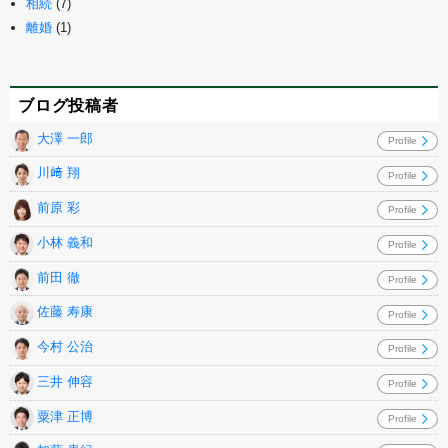
相続
(7)
離婚
(1)
ブログ投稿者
大澤 一郎
Profile
川﨑 翔
Profile
前原 彩
Profile
小林 義和
Profile
前田 徹
Profile
佐藤 寿康
Profile
今村 公治
Profile
三井 伸容
Profile
粟津 正博
Profile