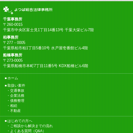
千葉事務所
〒260-0015
千葉市中央区富士見1丁目14番13号 千葉大栄ビル7階
柏事務所
〒277－0005
千葉県柏市柏1丁目5番10号 水戸屋壱番館ビル4階
船橋事務所
〒273-0005
千葉県船橋市本町7丁目11番5号 KDX船橋ビル6階
ホーム
取扱い案件
交通事故
企業法務
債務整理
相続
不動産
はじめての方へ
ご相談から解決までの流れ
よくある質問（Q&A）