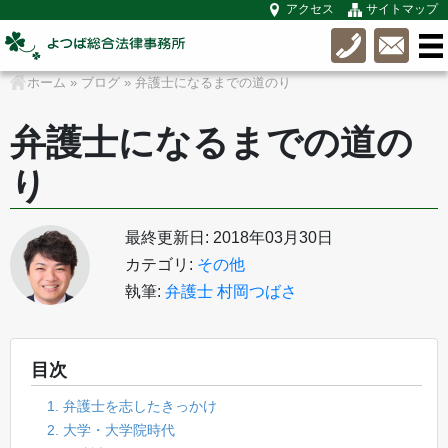
アクセス
サイトマップ
ホーム
»
ブログ
»
弁護士になるまでの道のり
弁護士になるまでの道の
り
最終更新日: 2018年03月30日
カテゴリ:
その他
執筆:
弁護士 村岡つばさ
目次
1. 弁護士を志したきっかけ
2. 大学・大学院時代