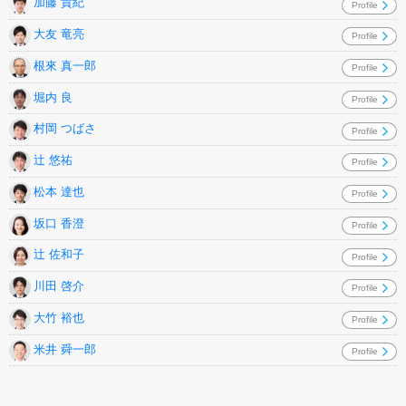
加藤 貴紀
Profile
大友 竜亮
Profile
根來 真一郎
Profile
堀内 良
Profile
村岡 つばさ
Profile
辻 悠祐
Profile
松本 達也
Profile
坂口 香澄
Profile
辻 佐和子
Profile
川田 啓介
Profile
大竹 裕也
Profile
米井 舜一郎
Profile