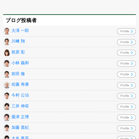
ブログ投稿者
大澤 一郎
Profile
川﨑 翔
Profile
前原 彩
Profile
小林 義和
Profile
前田 徹
Profile
佐藤 寿康
Profile
今村 公治
Profile
三井 伸容
Profile
粟津 正博
Profile
加藤 貴紀
Profile
大友 竜亮
Profile