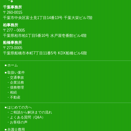
千葉事務所
〒260-0015
千葉市中央区富士見1丁目14番13号 千葉大栄ビル7階
柏事務所
〒277－0005
千葉県柏市柏1丁目5番10号 水戸屋壱番館ビル4階
船橋事務所
〒273-0005
千葉県船橋市本町7丁目11番5号 KDX船橋ビル6階
ホーム
取扱い案件
交通事故
企業法務
債務整理
相続
不動産
はじめての方へ
ご相談から解決までの流れ
よくある質問（Q&A）
お客様の声
弁護士費用