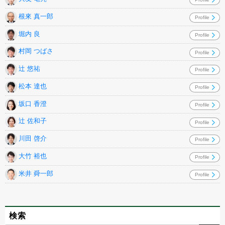
根來 真一郎
Profile
堀内 良
Profile
村岡 つばさ
Profile
辻 悠祐
Profile
松本 達也
Profile
坂口 香澄
Profile
辻 佐和子
Profile
川田 啓介
Profile
大竹 裕也
Profile
米井 舜一郎
Profile
検索