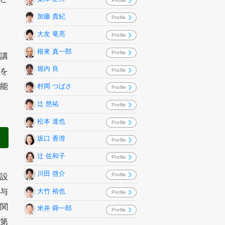
Profile
加藤 貴紀
Profile
大友 竜亮
Profile
根來 真一郎
Profile
講
堀内 良
を
Profile
能
村岡 つばさ
Profile
辻 悠祐
Profile
松本 達也
Profile
坂口 香澄
Profile
辻 佐和子
Profile
、
川田 啓介
Profile
設
大竹 裕也
与
Profile
関
米井 舜一郎
Profile
第