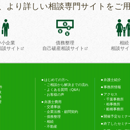
、より詳しい相談専門サイトをご
中小企業
債務整理
相続
相談サイト
自己破産相談サイト
相談サイ
はじめての方へ
弁護士紹介
ご相談から解決までの流れ
件
事務所情報
よくある質問（Q&A）
故
アクセス
お客様の声
務
千葉事務所
理
弁護士費用
柏事務所
交通事故
船橋事務所
企業法務・顧問契約
開催予定セミナ
債務整理
相続
終了したセミナ
不動産