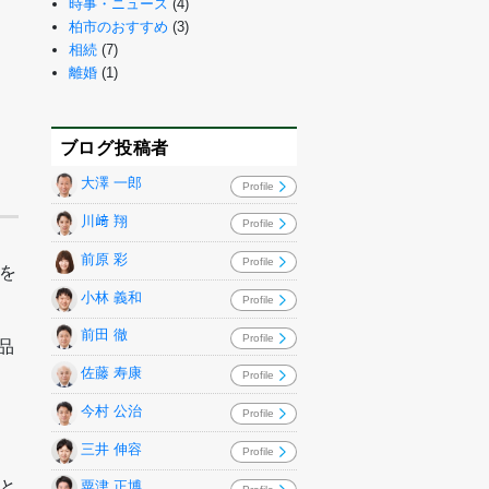
時事・ニュース
(4)
柏市のおすすめ
(3)
相続
(7)
離婚
(1)
ブログ投稿者
大澤 一郎
Profile
川﨑 翔
Profile
前原 彩
Profile
を
小林 義和
Profile
前田 徹
Profile
品
佐藤 寿康
Profile
今村 公治
Profile
三井 伸容
Profile
と
粟津 正博