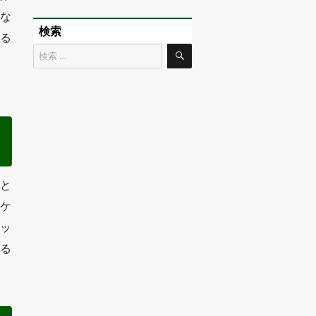
な
検索
る
検
検
索
索
対
象:
と
ケ
ッ
る