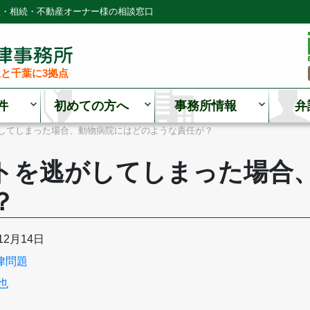
理・相続・不動産オーナー様の相談窓口
と千葉に3拠点
件
初めての方へ
事務所情報
弁
してしまった場合、動物病院にはどのような責任が？
トを逃がしてしまった場合
？
12月14日
律問題
也