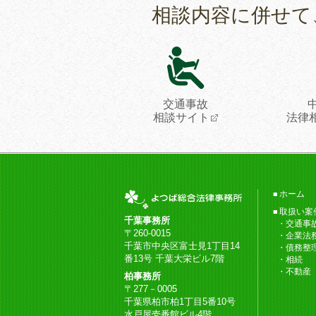
相談内容に併せて
交通事故
相談サイト
法律
ホーム
取扱い案
千葉事務所
交通事
〒260-0015
企業法
千葉市中央区富士見1丁目14
債務整
番13号 千葉大栄ビル7階
相続
不動産
柏事務所
〒277－0005
千葉県柏市柏1丁目5番10号
水戸屋壱番館ビル4階