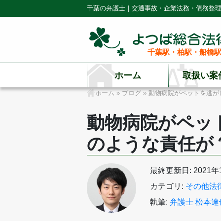
千葉の弁護士｜交通事故・企業法務・債務整
千葉駅・柏駅・船橋駅
ホーム
取扱い案
ホーム
»
ブログ
»
動物病院がペットを逃が
動物病院がペッ
のような責任が
最終更新日: 2021年
カテゴリ:
その他法
執筆:
弁護士 松本達