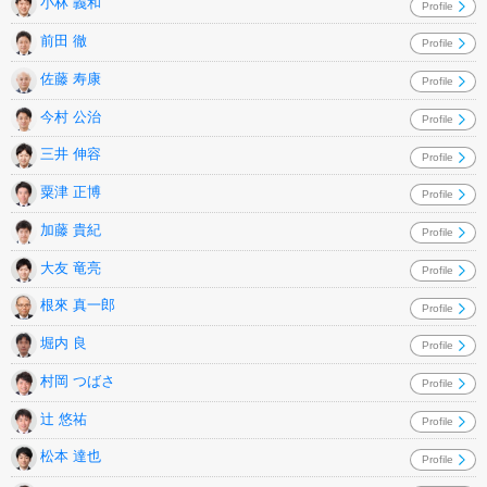
小林 義和
Profile
前田 徹
Profile
佐藤 寿康
Profile
今村 公治
Profile
三井 伸容
Profile
粟津 正博
Profile
加藤 貴紀
Profile
大友 竜亮
Profile
根來 真一郎
Profile
堀内 良
Profile
村岡 つばさ
Profile
辻 悠祐
Profile
松本 達也
Profile