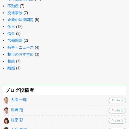
不動産
(7)
交通事故
(7)
企業の法律問題
(5)
休日
(12)
借金
(3)
労働問題
(2)
時事・ニュース
(4)
柏市のおすすめ
(3)
相続
(7)
離婚
(1)
ブログ投稿者
大澤 一郎
Profile
川﨑 翔
Profile
前原 彩
Profile