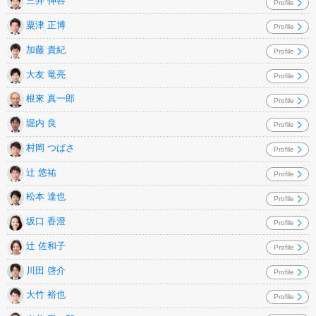
三井 伸容
Profile
粟津 正博
Profile
加藤 貴紀
Profile
大友 竜亮
Profile
根來 真一郎
Profile
堀内 良
Profile
村岡 つばさ
Profile
辻 悠祐
Profile
松本 達也
Profile
坂口 香澄
Profile
辻 佐和子
Profile
川田 啓介
Profile
大竹 裕也
Profile