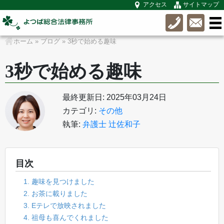
アクセス
サイトマップ
ホーム
»
ブログ
»
3秒で始める趣味
3秒で始める趣味
最終更新日: 2025年03月24日
カテゴリ:
その他
執筆:
弁護士 辻佐和子
目次
1. 趣味を見つけました
2. お茶に載りました
3. Eテレで放映されました
4. 祖母も喜んでくれました