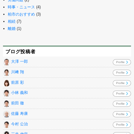
時事・ニュース
(4)
柏市のおすすめ
(3)
相続
(7)
離婚
(1)
ブログ投稿者
大澤 一郎
Profile
川﨑 翔
Profile
前原 彩
Profile
小林 義和
Profile
前田 徹
Profile
佐藤 寿康
Profile
今村 公治
Profile