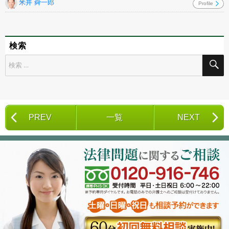
米井 舜一郎
Profile
検索
検
索
対
象:
PREV
一覧
NEXT