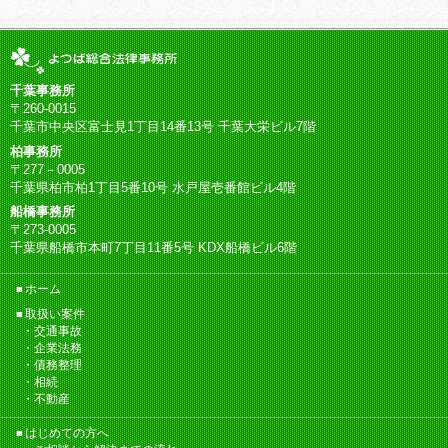
千葉事務所
〒260-0015
千葉市中央区富士見1丁目14番13号 千葉大栄ビル7階
柏事務所
〒277－0005
千葉県柏市柏1丁目5番10号 水戸屋壱番館ビル4階
船橋事務所
〒273-0005
千葉県船橋市本町7丁目11番5号 KDX船橋ビル6階
ホーム
取扱い案件
交通事故
企業法務
債務整理
相続
不動産
はじめての方へ