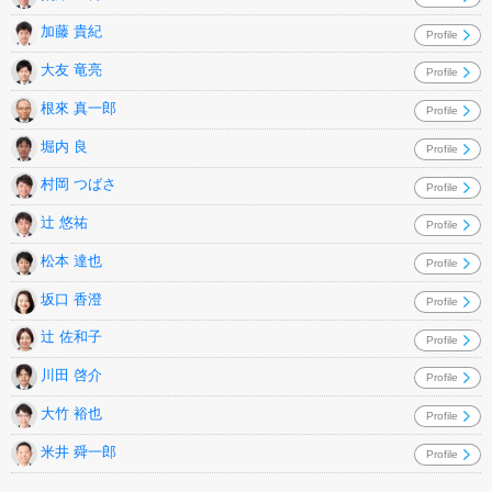
加藤 貴紀
Profile
大友 竜亮
Profile
根來 真一郎
Profile
堀内 良
Profile
村岡 つばさ
Profile
辻 悠祐
Profile
松本 達也
Profile
坂口 香澄
Profile
辻 佐和子
Profile
川田 啓介
Profile
大竹 裕也
Profile
米井 舜一郎
Profile