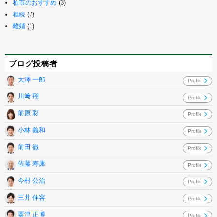
柏市のおすすめ
(3)
相続
(7)
離婚
(1)
ブログ投稿者
大澤 一郎
Profile
川﨑 翔
Profile
前原 彩
Profile
小林 義和
Profile
前田 徹
Profile
佐藤 寿康
Profile
今村 公治
Profile
三井 伸容
Profile
粟津 正博
Profile