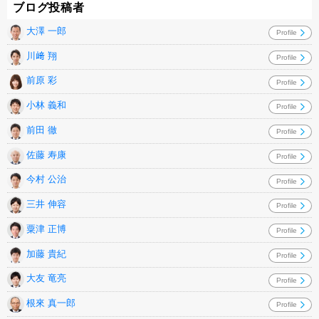
ブログ投稿者
大澤 一郎
Profile
川﨑 翔
Profile
前原 彩
Profile
小林 義和
Profile
前田 徹
Profile
佐藤 寿康
Profile
今村 公治
Profile
三井 伸容
Profile
粟津 正博
Profile
加藤 貴紀
Profile
大友 竜亮
Profile
根來 真一郎
Profile