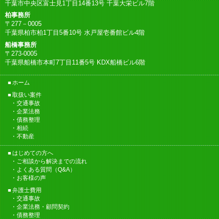
千葉市中央区富士見1丁目14番13号 千葉大栄ビル7階
柏事務所
〒277－0005
千葉県柏市柏1丁目5番10号 水戸屋壱番館ビル4階
船橋事務所
〒273-0005
千葉県船橋市本町7丁目11番5号 KDX船橋ビル6階
ホーム
取扱い案件
交通事故
企業法務
債務整理
相続
不動産
はじめての方へ
ご相談から解決までの流れ
よくある質問（Q&A）
お客様の声
弁護士費用
交通事故
企業法務・顧問契約
債務整理