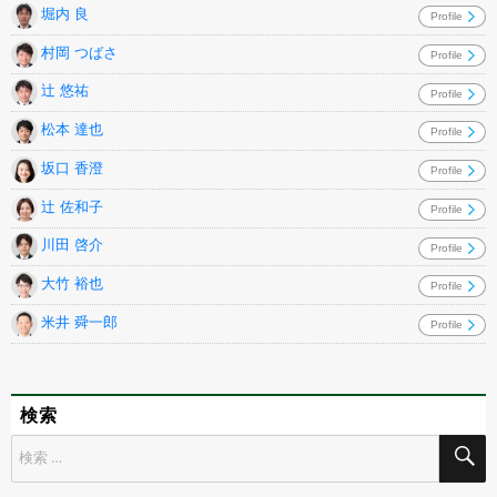
堀内 良
Profile
村岡 つばさ
Profile
辻 悠祐
Profile
松本 達也
Profile
坂口 香澄
Profile
辻 佐和子
Profile
川田 啓介
Profile
大竹 裕也
Profile
米井 舜一郎
Profile
検索
検
索