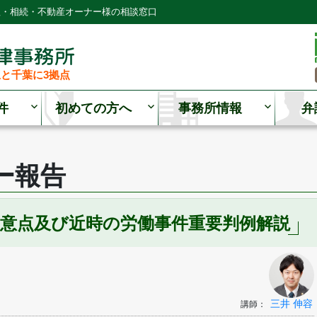
理・相続・不動産オーナー様の相談窓口
と千葉に3拠点
件
初めての方へ
事務所情報
弁
ー報告
留意点及び近時の労働事件重要判例解説
三井 伸容
講師：