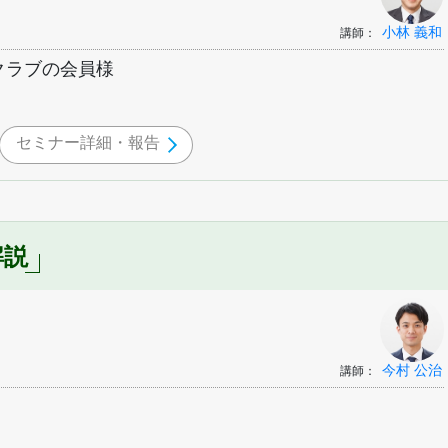
小林 義和
講師：
クラブの会員様
セミナー詳細・報告
解説
今村 公治
講師：