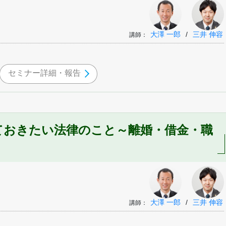
大澤 一郎
/
三井 伸容
講師：
セミナー詳細・報告
ておきたい法律のこと～離婚・借金・職
大澤 一郎
/
三井 伸容
講師：