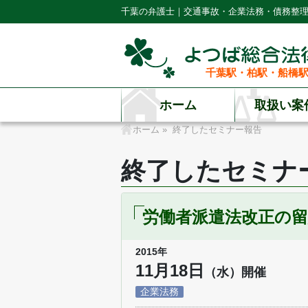
千葉の弁護士｜交通事故・企業法務・債務整
千葉駅・柏駅・船橋駅
ホーム
取扱い案
ホーム
»
終了したセミナー報告
終了したセミナ
労働者派遣法改正の
2015年
11月18日
（水）開催
企業法務