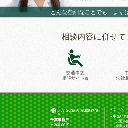
どんな些細なことでも、まず
相談内容に併せて
交通事故
相談サイト
法律
ホーム
取扱い案
千葉事務所
交通事
〒260-0015
企業法