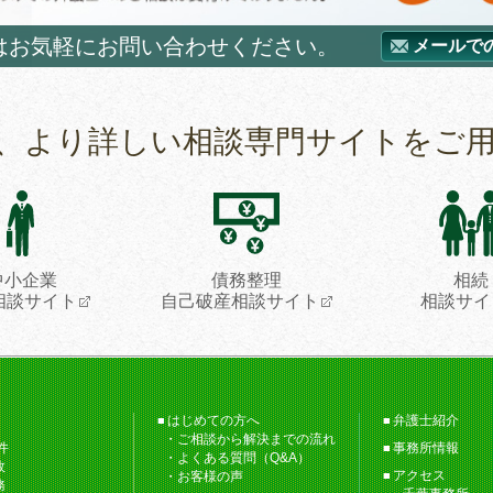
はお気軽にお問い合わせください。
メールで
、より詳しい相談専門サイトをご
中小企業
債務整理
相続
相談サイト
自己破産相談サイト
相談サイ
はじめての方へ
弁護士紹介
ご相談から解決までの流れ
件
事務所情報
よくある質問（Q&A）
故
アクセス
お客様の声
務