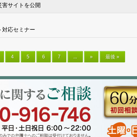
災害サイトを公開
ト対応セミナー
4
5
6
7
...
»
最後 »