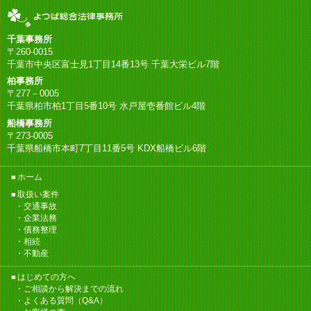
千葉事務所
〒260-0015
千葉市中央区富士見1丁目14番13号 千葉大栄ビル7階
柏事務所
〒277－0005
千葉県柏市柏1丁目5番10号 水戸屋壱番館ビル4階
船橋事務所
〒273-0005
千葉県船橋市本町7丁目11番5号 KDX船橋ビル6階
ホーム
取扱い案件
交通事故
企業法務
債務整理
相続
不動産
はじめての方へ
ご相談から解決までの流れ
よくある質問（Q&A）