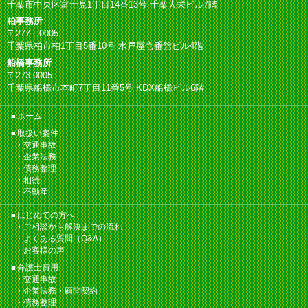
千葉市中央区富士見1丁目14番13号 千葉大栄ビル7階
柏事務所
〒277－0005
千葉県柏市柏1丁目5番10号 水戸屋壱番館ビル4階
船橋事務所
〒273-0005
千葉県船橋市本町7丁目11番5号 KDX船橋ビル6階
ホーム
取扱い案件
交通事故
企業法務
債務整理
相続
不動産
はじめての方へ
ご相談から解決までの流れ
よくある質問（Q&A）
お客様の声
弁護士費用
交通事故
企業法務・顧問契約
債務整理