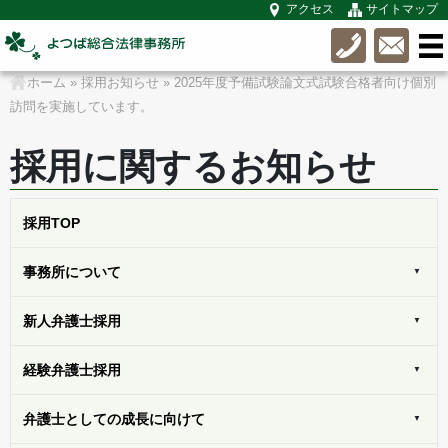
アクセス
サイトマップ
ホーム
»
採用お知らせ
»
2025年度予備試験論文式試験合格者向け個別
訪問を実施しています。
採用に関するお知らせ
採用
TOP
事務所に
ついて
新人弁護士
採用
経験弁護士
採用
弁護士としての
成長に向けて