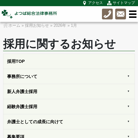
アクセス
サイトマップ
ホーム
»
採用お知らせ
»
2026年
»
1月
採用に関するお知らせ
採用
TOP
事務所に
ついて
新人弁護士
採用
経験弁護士
採用
弁護士としての
成長に向けて
募集
要項