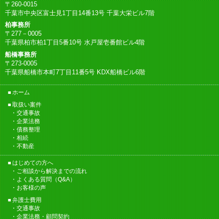
〒260-0015
千葉市中央区富士見1丁目14番13号 千葉大栄ビル7階
柏事務所
〒277－0005
千葉県柏市柏1丁目5番10号 水戸屋壱番館ビル4階
船橋事務所
〒273-0005
千葉県船橋市本町7丁目11番5号 KDX船橋ビル6階
ホーム
取扱い案件
交通事故
企業法務
債務整理
相続
不動産
はじめての方へ
ご相談から解決までの流れ
よくある質問（Q&A）
お客様の声
弁護士費用
交通事故
企業法務・顧問契約