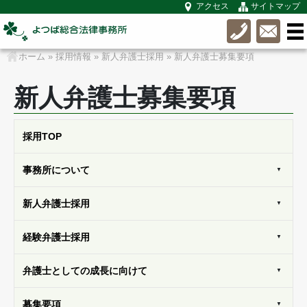
アクセス
サイトマップ
ホーム
»
採用情報
»
新人弁護士採用
»
新人弁護士募集要項
新人弁護士募集要項
採用
TOP
事務所に
ついて
新人弁護士
採用
経験弁護士
採用
弁護士としての
成長に向けて
募集
要項