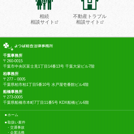
相続
不動産トラブル
相談サイト
相談サイト
千葉事務所
〒260-0015
千葉市中央区富士見1丁目14番13号 千葉大栄ビル7階
柏事務所
〒277－0005
千葉県柏市柏1丁目5番10号 水戸屋壱番館ビル4階
船橋事務所
〒273-0005
千葉県船橋市本町7丁目11番5号 KDX船橋ビル6階
ホーム
取扱い案件
交通事故
企業法務