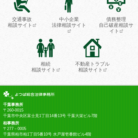
交通事故
中小企業
債務整理
相談サイト
法律相談サイト
自己破産相談サ
イト
相続
不動産トラブル
相談サイト
相談サイト
千葉事務所
〒260-0015
千葉市中央区富士見1丁目14番13号 千葉大栄ビル7階
柏事務所
〒277－0005
千葉県柏市柏1丁目5番10号 水戸屋壱番館ビル4階