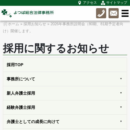
アクセス
サイトマップ
ホーム
»
採用お知らせ
»
2026年事務所説明会（80期、81期予定者向
け）開催します。
採用に関するお知らせ
採用
TOP
事務所に
ついて
新人弁護士
採用
経験弁護士
採用
弁護士としての
成長に向けて