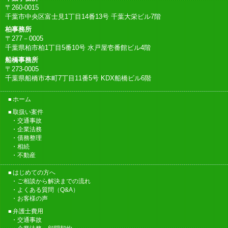
〒260-0015
千葉市中央区富士見1丁目14番13号 千葉大栄ビル7階
柏事務所
〒277－0005
千葉県柏市柏1丁目5番10号 水戸屋壱番館ビル4階
船橋事務所
〒273-0005
千葉県船橋市本町7丁目11番5号 KDX船橋ビル6階
ホーム
取扱い案件
交通事故
企業法務
債務整理
相続
不動産
はじめての方へ
ご相談から解決までの流れ
よくある質問（Q&A）
お客様の声
弁護士費用
交通事故