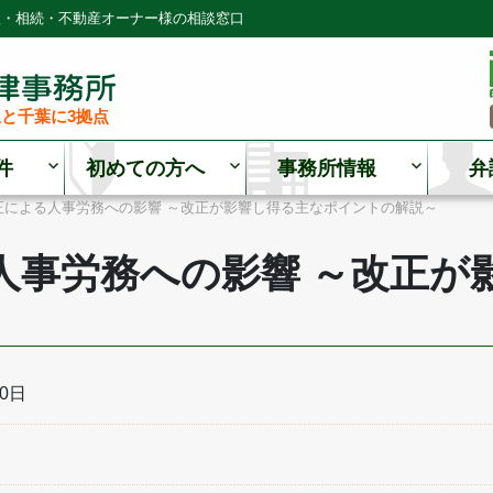
理・相続・不動産オーナー様の相談窓口
と千葉に3拠点
件
初めての方へ
事務所情報
弁
正による人事労務への影響 ～改正が影響し得る主なポイントの解説～
人事労務への影響 ～改正が
20日