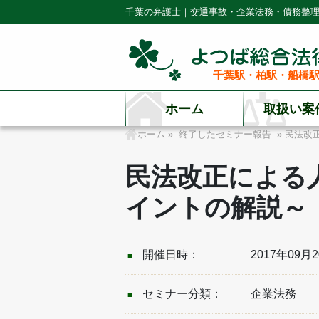
千葉の弁護士｜交通事故・企業法務・債務整
千葉駅・柏駅・船橋駅
ホーム
取扱い案
ホーム
»
終了したセミナー報告
» 民法改
民法改正による
イントの解説～
開催日時：
2017年09月
セミナー分類：
企業法務