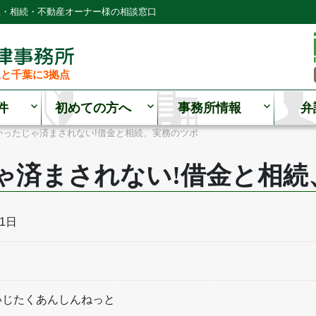
理・相続・不動産オーナー様の相談窓口
と千葉に3拠点
件
初めての方へ
事務所情報
弁
かったじゃ済まされない!借金と相続、実務のツボ
ゃ済まされない!借金と相続
21日
いじたくあんしんねっと