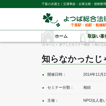
千葉の弁護士｜交通事故・企業法務・債務整
千葉駅・柏駅・船橋駅
ホーム
取扱い案
ホーム
»
終了したセミナー報告
» 知らな
知らなかったじ
開催日時：
2014年11月
セミナー分類：
相続
主催：
NPO法人老