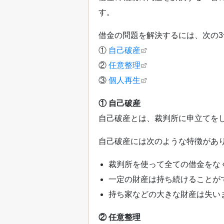
す。
借金の問題を解決するには、次の
①
自己破産
②
任意整理
③
個人再生
① 自己破産
自己破産とは、裁判所に申立てを
自己破産には次のような特徴があ
裁判所を使って全ての借金をな
一定の財産は持ち続けることが
持ち家などの大きな財産は失い
② 任意整理