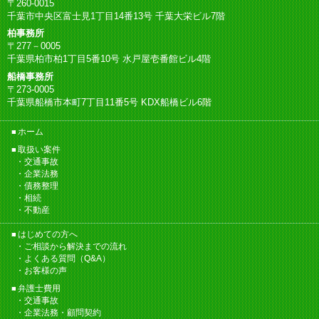
〒260-0015
千葉市中央区富士見1丁目14番13号 千葉大栄ビル7階
柏事務所
〒277－0005
千葉県柏市柏1丁目5番10号 水戸屋壱番館ビル4階
船橋事務所
〒273-0005
千葉県船橋市本町7丁目11番5号 KDX船橋ビル6階
ホーム
取扱い案件
交通事故
企業法務
債務整理
相続
不動産
はじめての方へ
ご相談から解決までの流れ
よくある質問（Q&A）
お客様の声
弁護士費用
交通事故
企業法務・顧問契約