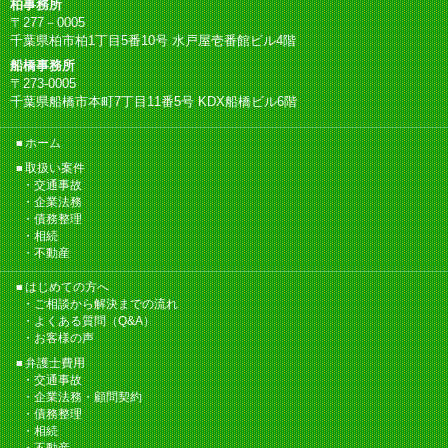
柏事務所
〒277－0005
千葉県柏市柏1丁目5番10号 水戸屋壱番館ビル4階
船橋事務所
〒273-0005
千葉県船橋市本町7丁目11番5号 KDX船橋ビル6階
ホーム
取扱い案件
交通事故
企業法務
債務整理
相続
不動産
はじめての方へ
ご相談から解決までの流れ
よくある質問（Q&A）
お客様の声
弁護士費用
交通事故
企業法務・顧問契約
債務整理
相続
不動産