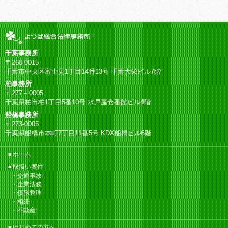
千葉事務所
〒260-0015
千葉市中央区富士見1丁目14番13号 千葉大栄ビル7階
柏事務所
〒277－0005
千葉県柏市柏1丁目5番10号 水戸屋壱番館ビル4階
船橋事務所
〒273-0005
千葉県船橋市本町7丁目11番5号 KDX船橋ビル6階
ホーム
取扱い案件
交通事故
企業法務
債務整理
相続
不動産
はじめての方へ