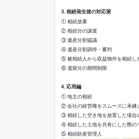
3. 相続発生後の対応策
① 相続放棄
② 相続分の譲渡
③ 遺産分割協議
④ 遺産分割調停・審判
⑤ 被相続人から収益物件を相続し
⑥ 遺留分の期間制限
4. 応用編
① 地主の相続
② 会社の経営権をスムーズに承継
③ 相続した空き地を放置した場合
④ 相続した土地を共有にした際の
⑤ 相続財産管理人