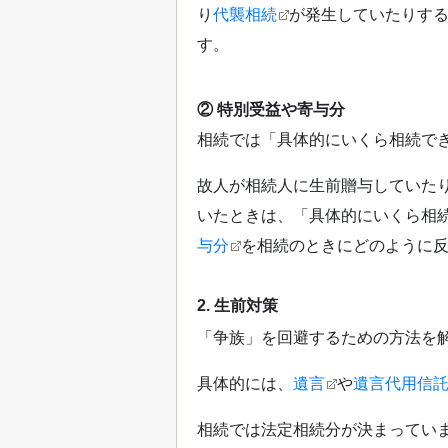
り
代襲相続
が発生していたりす
す。
② 特別受益や寄与分
相続では「具体的にいくら相続で
故人が相続人に生前贈与していた
いたときは、「具体的にいくら相
与分
を相続のときにどのように
2. 生前対策
「争族」を回避するための方法を
具体的には、
遺言
や
遺言代用信
相続では法定相続分が決まってい