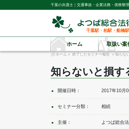
千葉の弁護士｜交通事故・企業法務・債務整
千葉駅・柏駅・船橋駅
ホーム
取扱い案
ホーム
»
終了したセミナー報告
» 知らな
知らないと損す
開催日時：
2017年10月
セミナー分類：
相続
主催：
よつば総合法