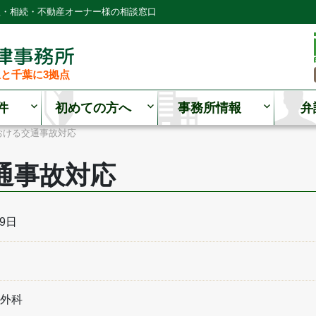
理・相続・不動産オーナー様の相談窓口
と千葉に3拠点
件
初めての方へ
事務所情報
弁
おける交通事故対応
通事故対応
09日
外科