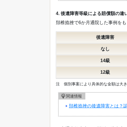
4. 後遺障害等級による賠償額の違
頚椎捻挫で6か月通院した事例を
後遺障害
なし
14級
12級
注 個別事案により具体的な金額は大
関連情報
頚椎捻挫の後遺障害とは？