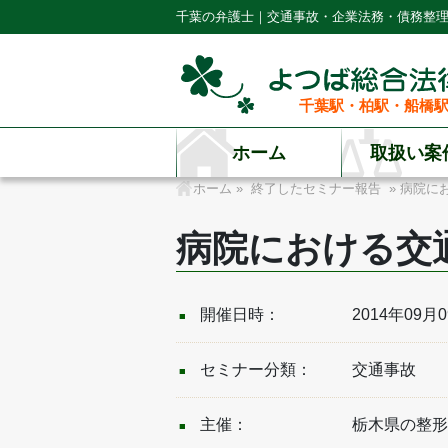
千葉の弁護士｜交通事故・企業法務・債務整
千葉駅・柏駅・船橋駅
ホーム
取扱い案
ホーム
»
終了したセミナー報告
» 病院に
病院における交
開催日時：
2014年09月
セミナー分類：
交通事故
主催：
栃木県の整形