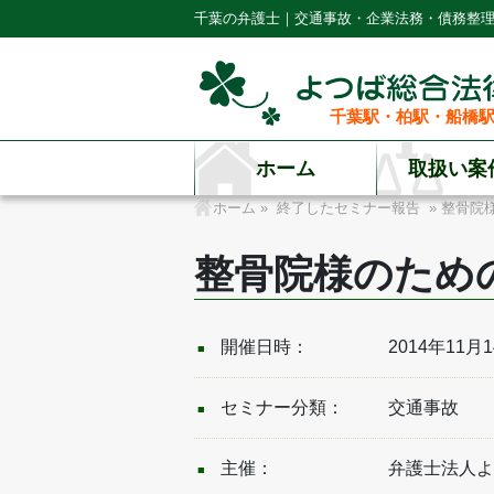
千葉の弁護士｜交通事故・企業法務・債務整
千葉駅・柏駅・船橋駅
ホーム
取扱い案
ホーム
»
終了したセミナー報告
» 整骨院様
整骨院様のための賢
開催日時：
2014年11月
セミナー分類：
交通事故
主催：
弁護士法人よ