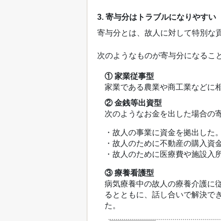
3. 寄与分はトラブルになりやすい
寄与分とは、故人に対して特別な
次のようなものが寄与分になるこ
① 家業従事型
家業である農業や商工業などに
② 金銭等出資型
次のようなお金を出した場合の
・故人の事業に資金を拠出した
・故人のために不動産の購入資
・故人のために医療費や施設入
③ 療養看護型
病気療養中の故人の療養介護に
るとともに、話し合いで解決で
た。