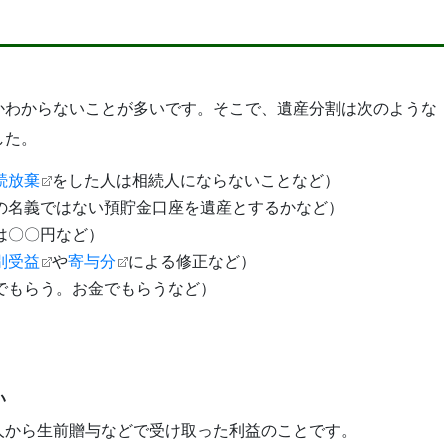
かわからないことが多いです。そこで、遺産分割は次のような
した。
続放棄
をした人は相続人にならないことなど）
の名義ではない預貯金口座を遺産とするかなど）
は〇〇円など）
別受益
や
寄与分
による修正など）
でもらう。お金でもらうなど）
い
人から生前贈与などで受け取った利益のことです。