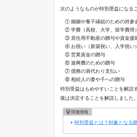
次のようなものが特別受益になる
① 婚姻や養子縁組のための持参
② 学費（高校、大学、留学費用
③ 居住用不動産の贈与や資金援
④ お祝い（新築祝い、入学祝い
⑤ 営業資金の贈与
⑥ 遊興費のための贈与
⑦ 債務の肩代わり支払い
⑧ 相続人の妻や子への贈与
特別受益はもめやすいことを解説
後は決定することを解説しました
関連情報
特別受益とは？対象となる