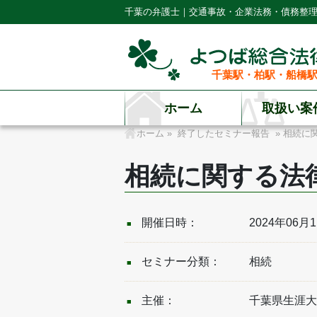
千葉の弁護士｜交通事故・企業法務・債務整
千葉駅・柏駅・船橋駅
ホーム
取扱い案
ホーム
»
終了したセミナー報告
» 相続に
相続に関する法律・
開催日時：
2024年06月11
セミナー分類：
相続
主催：
千葉県生涯大