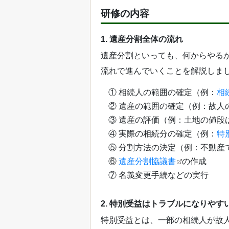
研修の内容
1. 遺産分割全体の流れ
遺産分割といっても、何からやる
流れで進んでいくことを解説しま
① 相続人の範囲の確定（例：
相
② 遺産の範囲の確定（例：故人
③ 遺産の評価（例：土地の値段
④ 実際の相続分の確定（例：
特
⑤ 分割方法の決定（例：不動産
⑥
遺産分割協議書
の作成
⑦ 名義変更手続などの実行
2. 特別受益はトラブルになりやす
特別受益とは、一部の相続人が故