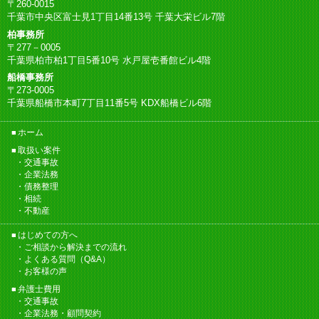
〒260-0015
千葉市中央区富士見1丁目14番13号 千葉大栄ビル7階
柏事務所
〒277－0005
千葉県柏市柏1丁目5番10号 水戸屋壱番館ビル4階
船橋事務所
〒273-0005
千葉県船橋市本町7丁目11番5号 KDX船橋ビル6階
ホーム
取扱い案件
交通事故
企業法務
債務整理
相続
不動産
はじめての方へ
ご相談から解決までの流れ
よくある質問（Q&A）
お客様の声
弁護士費用
交通事故
企業法務・顧問契約