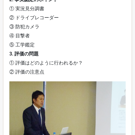
① 実況見分調書
② ドライブレコーダー
③ 防犯カメラ
④ 目撃者
⑤ 工学鑑定
3. 評価の問題
① 評価はどのように行われるか？
② 評価の注意点