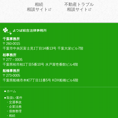
相続
不動産トラブル
相談サイト
相談サイト
千葉事務所
〒260-0015
千葉市中央区富士見1丁目14番13号 千葉大栄ビル7階
柏事務所
〒277－0005
千葉県柏市柏1丁目5番10号 水戸屋壱番館ビル4階
船橋事務所
〒273-0005
千葉県船橋市本町7丁目11番5号 KDX船橋ビル6階
ホーム
取扱い案件
交通事故
企業法務
債務整理
相続