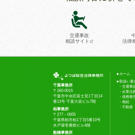
交通事故
相談サイト
法律
ホーム
取扱い案
千葉事務所
交通事
〒260-0015
企業法
千葉市中央区富士見1丁目14
債務整
番13号 千葉大栄ビル7階
相続
不動産
柏事務所
〒277－0005
千葉県柏市柏1丁目5番10号
水戸屋壱番館ビル4階
船橋事務所