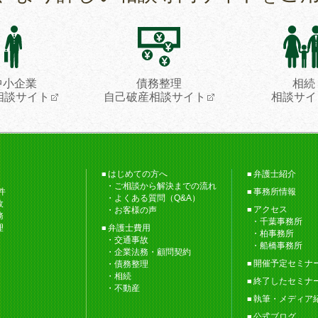
中小企業
債務整理
相続
相談サイト
自己破産相談サイト
相談サイ
はじめての方へ
弁護士紹介
ご相談から解決までの流れ
件
事務所情報
よくある質問（Q&A）
故
アクセス
お客様の声
務
千葉事務所
理
弁護士費用
柏事務所
交通事故
船橋事務所
企業法務・顧問契約
開催予定セミナ
債務整理
相続
終了したセミナ
不動産
執筆・メディア
公式ブログ