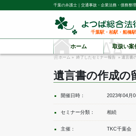
千葉の弁護士｜交通事故・企業法務・債務整
千葉駅・柏駅・船橋駅
ホーム
取扱い案
ホーム
»
終了したセミナー報告
» 遺言書
遺言書の作成の
開催日時：
2023年04月04
セミナー分類：
相続
主催：
TKC千葉会