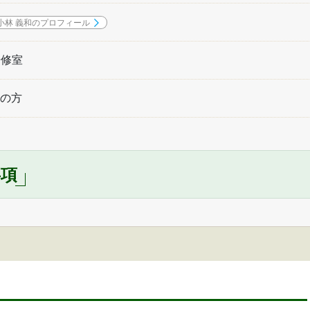
小林 義和のプロフィール
研修室
の方
事項