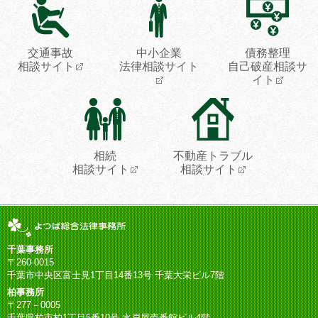
交通事故
中小企業
債務整理
相談サイト
法律相談サイト
自己破産相談サ
イト
相続
不動産トラブル
相談サイト
相談サイト
千葉事務所
〒260-0015
千葉市中央区富士見1丁目14番13号 千葉大栄ビル7階
柏事務所
〒277－0005
千葉県柏市柏1丁目5番10号 水戸屋壱番館ビル4階