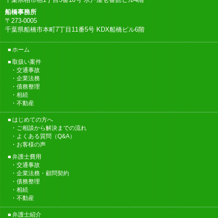
船橋事務所
〒273-0005
千葉県船橋市本町7丁目11番5号 KDX船橋ビル6階
ホーム
取扱い案件
交通事故
企業法務
債務整理
相続
不動産
はじめての方へ
ご相談から解決までの流れ
よくある質問（Q&A）
お客様の声
弁護士費用
交通事故
企業法務・顧問契約
債務整理
相続
不動産
弁護士紹介