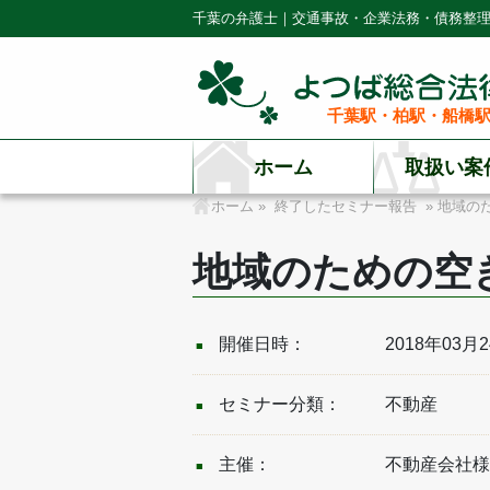
千葉の弁護士｜交通事故・企業法務・債務整
千葉駅・柏駅・船橋駅
ホーム
取扱い案
ホーム
»
終了したセミナー報告
» 地域の
地域のための空き
開催日時：
2018年03月
セミナー分類：
不動産
主催：
不動産会社様