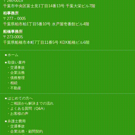
〒260-0015
千葉市中央区富士見1丁目14番13号 千葉大栄ビル7階
柏事務所
〒277－0005
千葉県柏市柏1丁目5番10号 水戸屋壱番館ビル4階
船橋事務所
〒273-0005
千葉県船橋市本町7丁目11番5号 KDX船橋ビル6階
ホーム
取扱い案件
交通事故
企業法務
債務整理
相続
不動産
はじめての方へ
ご相談から解決までの流れ
よくある質問（Q&A）
お客様の声
弁護士費用
交通事故
企業法務・顧問契約