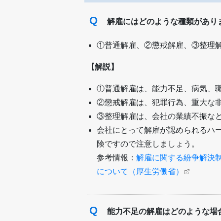
Q
解雇にはどのような種類があり
①普通解雇、②懲戒解雇、③整理
【解説】
①普通解雇は、能力不足、病気、
②懲戒解雇は、犯罪行為、重大な
③整理解雇は、会社の業績不振な
会社にとって解雇が認められるハ
険ですので注意しましょう。
参考情報：
解雇に関する紛争解決
について（厚生労働省）
Q
能力不足の解雇はどのような場