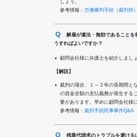
しょう。
参考情報：
労働審判手続（裁判所
Q
解雇が違法・無効であることを
うすればよいですか？
顧問会社様に弁護士を紹介しまし
【解説】
裁判の場合、１～２年の長期間と
の賃金全額の支払義務が発生する
要があります。早めに顧問会社様
参考情報：
裁判手続民事事件Q&A
Q
残業代請求のトラブルを避ける