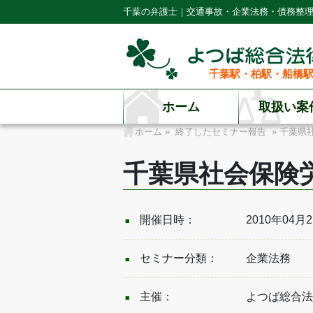
千葉の弁護士｜交通事故・企業法務・債務整
千葉駅・柏駅・船橋駅
ホーム
取扱い案
ホーム
»
終了したセミナー報告
» 千葉県
千葉県社会保険
開催日時：
2010年04月
セミナー分類：
企業法務
主催：
よつば総合法