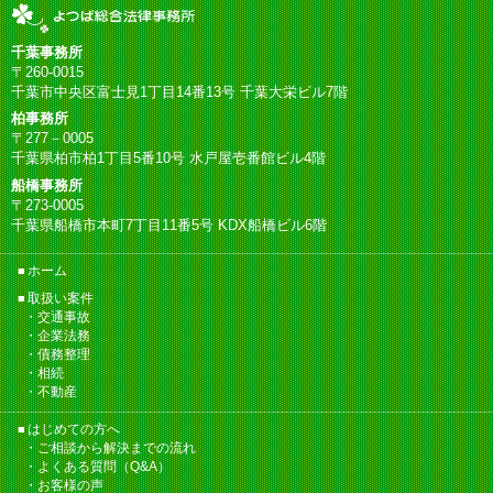
千葉事務所
〒260-0015
千葉市中央区富士見1丁目14番13号 千葉大栄ビル7階
柏事務所
〒277－0005
千葉県柏市柏1丁目5番10号 水戸屋壱番館ビル4階
船橋事務所
〒273-0005
千葉県船橋市本町7丁目11番5号 KDX船橋ビル6階
ホーム
取扱い案件
交通事故
企業法務
債務整理
相続
不動産
はじめての方へ
ご相談から解決までの流れ
よくある質問（Q&A）
お客様の声