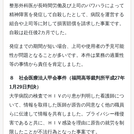
整形外科医が長時間労働及び上司のパワハラによって
精神障害を発症して自殺したとして、病院を運営する
組合や上司等に対して損害賠償を請求した事案です。
自殺は赴任後2カ月でした。
発症までの期間が短い場合、上司や使用者の予見可能
性が問題となることが多いです。本件は業務の過重性
等の事情から責任を肯定しました。
８ 社会医療法人甲会事件（福岡高等裁判所平成27年
1月29日判決）
大学病院の検査でＨＩＶのり患が判明した看護師につ
いて、情報を取得した医師が原告の同意なく他の職員
らに伝達して情報を共有しました。プライバシー権侵
害であると共に、ＨＩＶ感染を理由に原告の就労を制
限したことが不法行為となった事案です。