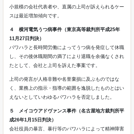
小規模の会社代表者や、直属の上司が訴えられるケー
スは最近増加傾向です。
４ 横河電気うつ病事件（東京高等裁判所平成25年
11月27日判決）
パワハラと長時間労働によってうつ病を発症して休職
し、その後休職期間の満了により退職を余儀なくされ
たとして、会社と上司を訴えた事案です。
上司の発言が人格非難や名誉棄損に及ぶものではな
く、業務上の指示・指導の範囲を逸脱したものとはい
えないとしていわゆるパワハラを否定しました。
５ メイコウアドヴァンス事件（名古屋地方裁判所平
成26年1月15日判決）
会社役員の暴言、暴行等のパワハラによって精神障害