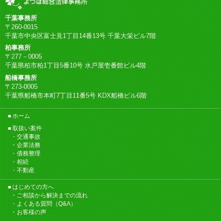
千葉事務所
〒260-0015
千葉市中央区富士見1丁目14番13号 千葉大栄ビル7階
柏事務所
〒277－0005
千葉県柏市柏1丁目5番10号 水戸屋壱番館ビル4階
船橋事務所
〒273-0005
千葉県船橋市本町7丁目11番5号 KDX船橋ビル6階
ホーム
取扱い案件
交通事故
企業法務
債務整理
相続
不動産
はじめての方へ
ご相談から解決までの流れ
よくある質問（Q&A）
お客様の声