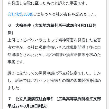
を発症し自殺に至ったものと訴えた事案です。
会社法第350条
に基づき会社の責任を認めました。
６ 大裕事件（大阪地方裁判所平成26年4月11日判
決）
上司によるパワハラによって精神障害を発症した被害
者女性が、会社に私傷病扱いされ休職期間満了後に自
然退職とされたため、地位確認や損害賠償等を求めた
事案です。
訴えに先だっての労災申請は不支給決定でした。しか
し、訴訟ではパワハラと疾病との間の因果関係を認め
ました。
７ 公立八鹿病院組合事件（広島高等裁判所松江支部
平成27年3月18日判決）