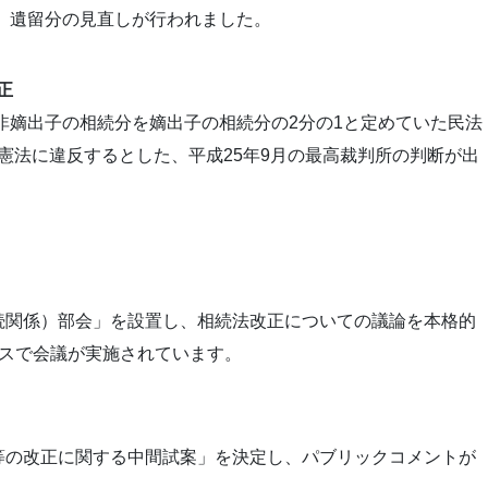
、遺留分の見直しが行われました。
正
非嫡出子の相続分を嫡出子の相続分の2分の1と定めていた民法
が憲法に違反するとした、平成25年9月の最高裁判所の判断が出
。
続関係）部会」を設置し、相続法改正についての議論を本格的
ースで会議が実施されています。
等の改正に関する中間試案」を決定し、パブリックコメントが