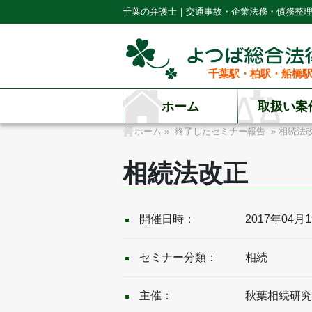
千葉の弁護士｜交通事故・企業法務・債務整
千葉駅・柏駅・船橋駅
ホーム
取扱い案
ホーム
»
終了したセミナー報告
» 相続法
相続法改正
開催日時：
2017年04月
セミナー分類：
相続
主催：
秋葉相続研究