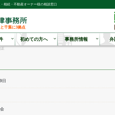
理・相続・不動産オーナー様の相談窓口
と千葉に3拠点
件
初めての方へ
事務所情報
弁
改正
19日
会