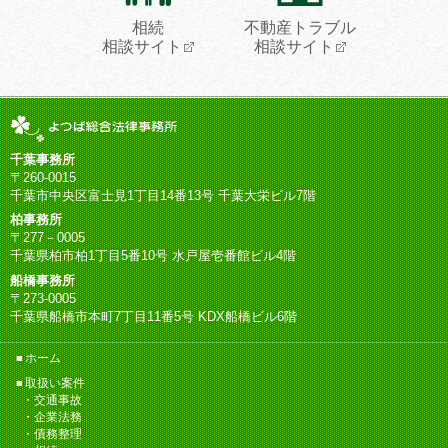
相続
不動産トラブル
相談サイト
相談サイト
千葉事務所
〒260-0015
千葉市中央区富士見1丁目14番13号 千葉大栄ビル7階
柏事務所
〒277－0005
千葉県柏市柏1丁目5番10号 水戸屋壱番館ビル4階
船橋事務所
〒273-0005
千葉県船橋市本町7丁目11番5号 KDX船橋ビル6階
ホーム
取扱い案件
交通事故
企業法務
債務整理