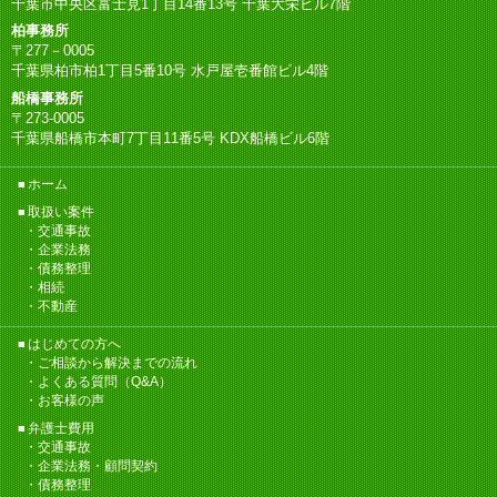
千葉市中央区富士見1丁目14番13号 千葉大栄ビル7階
柏事務所
〒277－0005
千葉県柏市柏1丁目5番10号 水戸屋壱番館ビル4階
船橋事務所
〒273-0005
千葉県船橋市本町7丁目11番5号 KDX船橋ビル6階
ホーム
取扱い案件
交通事故
企業法務
債務整理
相続
不動産
はじめての方へ
ご相談から解決までの流れ
よくある質問（Q&A）
お客様の声
弁護士費用
交通事故
企業法務・顧問契約
債務整理