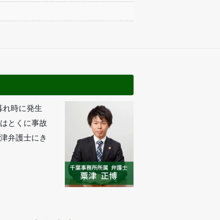
暮れ時に発生
はとくに事故
津弁護士にき