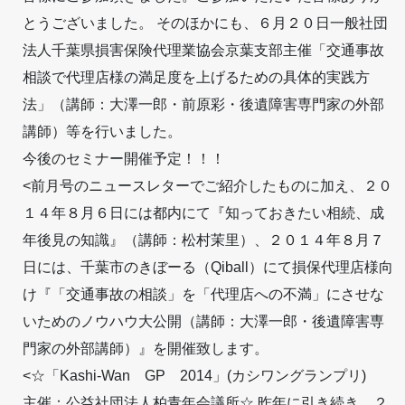
とうございました。 そのほかにも、６月２０日一般社団
法人千葉県損害保険代理業協会京葉支部主催「交通事故
相談で代理店様の満足度を上げるための具体的実践方
法」（講師：大澤一郎・前原彩・後遺障害専門家の外部
講師）等を行いました。
今後のセミナー開催予定！！！
<前月号のニュースレターでご紹介したものに加え、２０
１４年８月６日には都内にて『知っておきたい相続、成
年後見の知識』（講師：松村茉里）、２０１４年８月７
日には、千葉市のきぼーる（Qiball）にて損保代理店様向
け『「交通事故の相談」を「代理店への不満」にさせな
いためのノウハウ大公開（講師：大澤一郎・後遺障害専
門家の外部講師）』を開催致します。
<☆「Kashi-Wan GP 2014」(カシワングランプリ)
主催：公益社団法人柏青年会議所☆ 昨年に引き続き、２