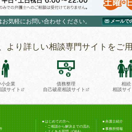
はお気軽にお問い合わせください。
メールで
、より詳しい相談専門サイトをご
中小企業
債務整理
相続
相談サイト
自己破産相談サイト
相談サイ
はじめての方へ
弁護士紹介
ご相談から解決までの流れ
件
事務所情報
よくある質問（Q&A）