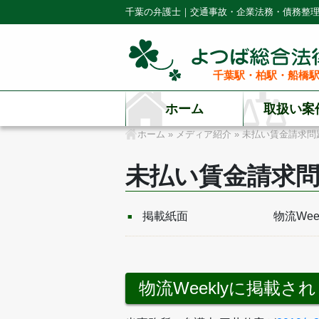
千葉の弁護士｜交通事故・企業法務・債務整
千葉駅・柏駅・船橋駅
ホーム
取扱い案
ホーム
»
メディア紹介
»
未払い賃金請求問
未払い賃金請求
掲載紙面
物流Week
物流Weeklyに掲載さ