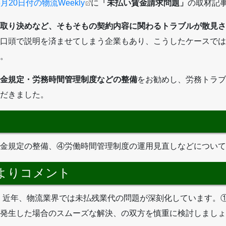
3月20日付の物流Weekly
に
「未払い賃金請求問題」
の取材記
取り決めなど、そもそもの契約内容に関わるトラブルが散見さ
口頭で説明を済ませてしまう企業もあり、こうしたケースでは
。
金規定・労務時間管理制度などの整備
をお勧めし、労務トラブ
だきました。
金規定の整備、④労働時間管理制度の運用見直しなどについて
よりコメント
です。近年、物流業界では未払残業代の問題が深刻化しています
発生した場合のスムーズな解決、の双方を慎重に検討しましょ