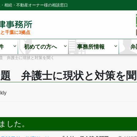
理・相続・不動産オーナー様の相談窓口
と千葉に3拠点
件
初めての方へ
事務所情報
弁
題 弁護士に現状と対策を聞く
問題 弁護士に現状と対策を聞
ly
れました。