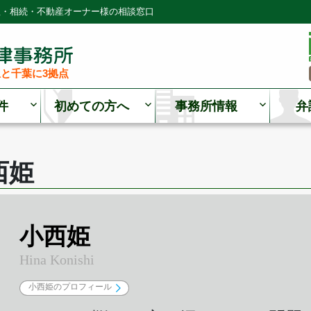
理・相続・不動産オーナー様の相談窓口
と千葉に3拠点
件
初めての方へ
事務所情報
弁
西姫
小西姫
Hina Konishi
小西姫のプロフィール