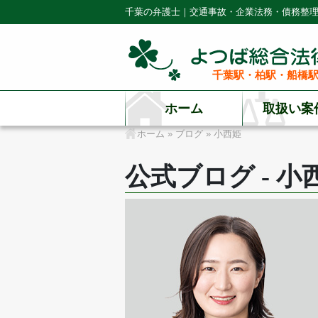
千葉の弁護士｜交通事故・企業法務・債務整
千葉駅・柏駅・船橋駅
ホーム
取扱い案
ホーム
»
ブログ
»
小西姫
公式ブログ - 小