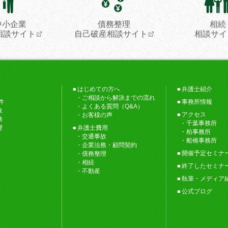
中小企業
債務整理
相続
相談サイト
自己破産相談サイト
相談サイ
はじめての方へ
弁護士紹介
ご相談から解決までの流れ
件
事務所情報
よくある質問（Q&A）
故
アクセス
お客様の声
務
千葉事務所
理
弁護士費用
柏事務所
交通事故
船橋事務所
企業法務・顧問契約
開催予定セミナ
債務整理
相続
終了したセミナ
不動産
執筆・メディア
公式ブログ