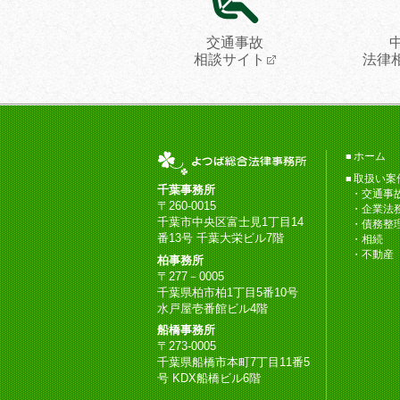
交通事故
相談サイト
法律
ホーム
取扱い案
千葉事務所
交通事
〒260-0015
企業法
千葉市中央区富士見1丁目14
債務整
番13号 千葉大栄ビル7階
相続
不動産
柏事務所
〒277－0005
千葉県柏市柏1丁目5番10号
水戸屋壱番館ビル4階
船橋事務所
〒273-0005
千葉県船橋市本町7丁目11番5
号 KDX船橋ビル6階