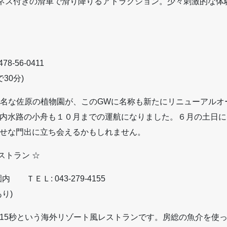
ーネス付きの滑車で滑り降りるアトラクション。少々刺激的な体
-56-0411
30分)
25)で有名な佐原の植物園が、このGWに名称も新たにリニューア
内水路の小舟も１０月までの運航になりました。６月の土日には
せな門出に立ち会えるかもしれません。
ストラン ☆
ＴＥＬ: 043-279-4155
り)
15秒という海外リゾート風レストランです。房総の魚介を使