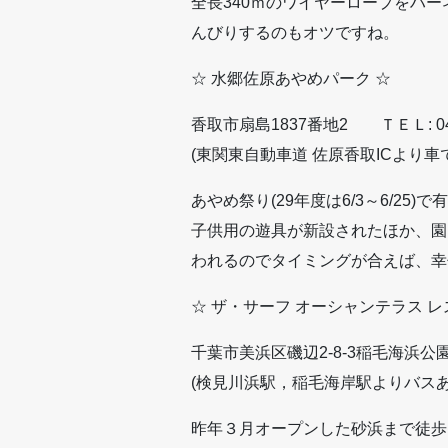
全長340ｍのワイヤーロープをハ
んびりするのもオツですね。
☆ 水郷佐原あやめパーク ☆
香取市扇島1837番地2 ＴＥＬ: 0478
(東関東自動車道 佐原香取ICより車で
あやめ祭り(29年度は6/3～6/
子供用の遊具が新設されたほか、園
われるのでタイミングが合えば、幸
☆ ザ・サーフ オーシャンテラス レ
千葉市美浜区磯辺2-8-3稲毛海浜公園内 
(検見川浜駅，稲毛海岸駅よりバスあ
昨年３月オープンした砂浜まで徒歩