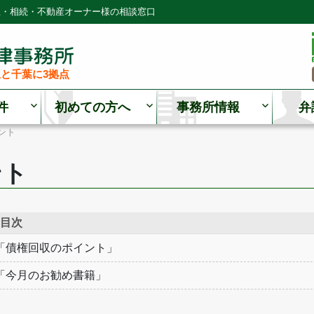
理・相続・不動産オーナー様の相談窓口
と千葉に3拠点
件
初めての方へ
事務所情報
弁
ント
ント
目次
「債権回収のポイント」
「今月のお勧め書籍」