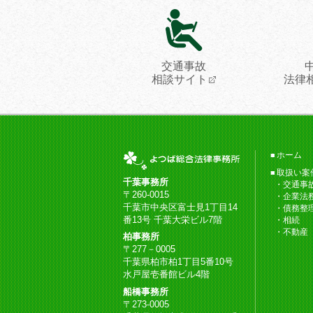
交通事故
相談サイト
法律
ホーム
取扱い案
千葉事務所
交通事
〒260-0015
企業法
千葉市中央区富士見1丁目14
債務整
番13号 千葉大栄ビル7階
相続
不動産
柏事務所
〒277－0005
千葉県柏市柏1丁目5番10号
水戸屋壱番館ビル4階
船橋事務所
〒273-0005