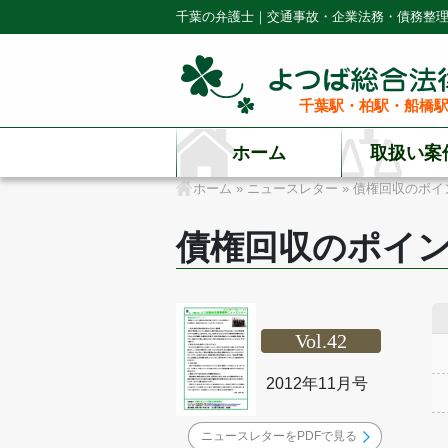
千葉の弁護士｜交通事故・企業法務・債務整
千葉駅・柏駅・船橋駅
ホーム
取扱い案
ホーム
»
ニュースレター
»
債権回収のポイ
債権回収のポイ
Vol.42
2012年11月号
ニュースレターをPDFで見る