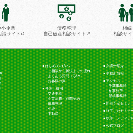
中小企業
債務整理
相続
相談サイト
自己破産相談サイト
相談サイ
はじめての方へ
弁護士紹介
ご相談から解決までの流れ
件
事務所情報
よくある質問（Q&A）
故
アクセス
お客様の声
務
千葉事務所
理
弁護士費用
柏事務所
交通事故
船橋事務所
企業法務・顧問契約
開催予定セミナ
債務整理
相続
終了したセミナ
不動産
執筆・メディア
公式ブログ