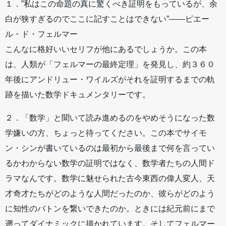
１．”私はこの命題の真に驚くべき証明をもっているが、余
白が狭すぎるのでここに記すことはできない”――ピエー
ル・ド・フェルマー
こんなに格好いいセリフが他にあるでしょうか。この本
は、人類が「フェルマーの最終定理」を発見し、約３６０
年後にアンドリュー・ワイルズがそれを証明するまでの軌
跡を描いた数学ドキュメンタリーです。
２．「数学」と聞いて読み進めるのをやめそうになった数
学嫌いの方、ちょっと待ってください。この本でサイモ
ン・シンが書いているのは最初から最後まで何を言ってい
るかわからない数学の証明ではなく、数学者たちの人間ド
ラマなんです。数学に魅せられた古今東西の偉人変人、天
才奇才たちがどのような人間だったのか、彼らがどのよう
に知性のバトンを繋いできたのか。ときには紀元前にまで
遡ってダイナミックに描かれています。そしてフェルマー