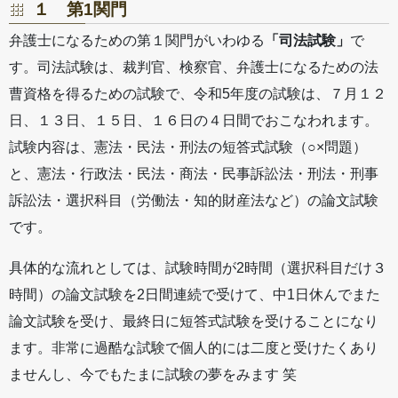
１ 第1関門
弁護士になるための第１関門がいわゆる
「司法試験」
で
す。司法試験は、裁判官、検察官、弁護士になるための法
曹資格を得るための試験で、令和5年度の試験は、７月１２
日、１３日、１５日、１６日の４日間でおこなわれます。
試験内容は、憲法・民法・刑法の短答式試験（○×問題）
と、憲法・行政法・民法・商法・民事訴訟法・刑法・刑事
訴訟法・選択科目（労働法・知的財産法など）の論文試験
です。
具体的な流れとしては、試験時間が2時間（選択科目だけ３
時間）の論文試験を2日間連続で受けて、中1日休んでまた
論文試験を受け、最終日に短答式試験を受けることになり
ます。非常に過酷な試験で個人的には二度と受けたくあり
ませんし、今でもたまに試験の夢をみます 笑