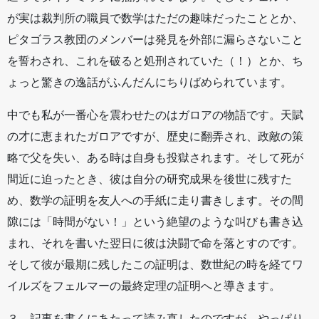
が実は裁判所の職員で数学はただの趣味だったこととか、
ピタゴラス教団のメンバーは発見を外部に漏らさないこと
を誓わされ、これを破ると処刑されていた（！）とか、ち
ょっと驚きの逸話がふんだんにちりばめられています。
中でも私が一番心を震わせたのはガロアの物語です。天賦
の才に恵まれたガロアですが、歴史に翻弄され、政敵の策
略で父を失い、ある時は自身も投獄されます。そして死が
間近に迫ったとき、彼は自分の研究成果を後世に残すた
め、数学の証明を友人への手紙に走り書きします。その間
隙には「時間がない！」という絶望のような叫びも書き込
まれ、それを書いた翌日に彼は決闘で命を落とすのです。
そして彼が最期に残したこの証明は、数世紀の時を経てワ
イルズをフェルマーの最終定理の証明へと導きます。
３．記事を書くにあたって読み直したのですが、やっぱり