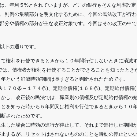
は、年利５%とされていますが、どこの銀行もそんな利率設定
、判例の集積部分を明文化するために、今回の民法改正が行わ
部分や債権の部分が主な改正対象です。今回はその改正の中で
以下の通りです。
して権利を行使できるときから１０年間行使しないときに消滅す
法では、債権者が権利を行使することができることを知ったとき
０年という消滅時効期間は長すぎると判断されたためです。
法１７０条～１７４条)、定期金債権(１６８条)、定期給付債権
しかし、改正後の民法では、職業別の債権及び定期給付債権の
ことを知った時から５年間又は権利を行使できるときから１０
判断されたためです。
発生した場合に時効の進行が停止して、それまで進行した期間
停止するが、リセットはされないもののことを時効の停止とい