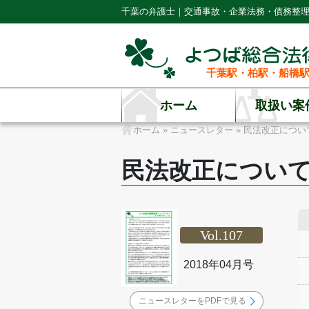
千葉の弁護士｜交通事故・企業法務・債務整
千葉駅・柏駅・船橋駅
ホーム
取扱い案
ホーム
»
ニュースレター
»
民法改正につい
民法改正につい
Vol.107
2018年04月号
ニュースレターをPDFで見る